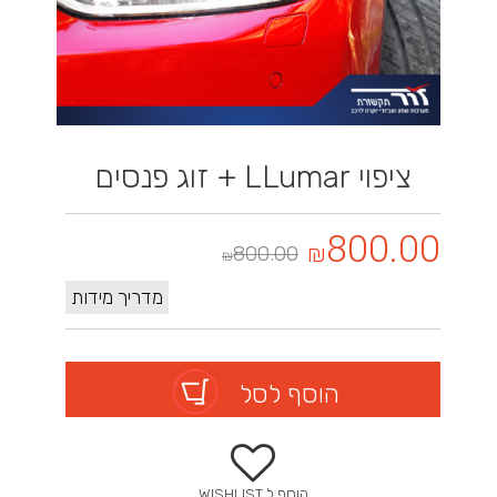
ציפוי LLumar + זוג פנסים
800.00
₪
800.00
₪
מדריך מידות
הוסף לסל
הוסף ל WISHLIST